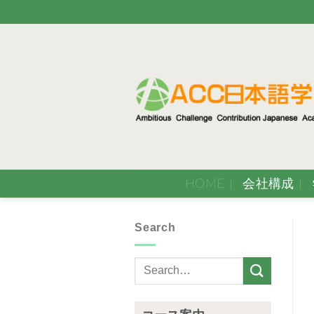
Skip
to
content
HOME
会社構成
Search