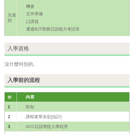
機會
文件準備
先進
的
口譯員
通過BJT商務日語能力考試等
入學資格
沒什麼特別的。
入學前的流程
內容
的
1
告知
2
課程菜單決定[估計]
3
ACC日語學院入學程序