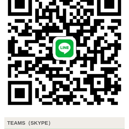
TEAMS（SKYPE）