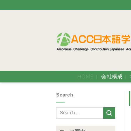
Skip
to
content
HOME
会社構成
Search