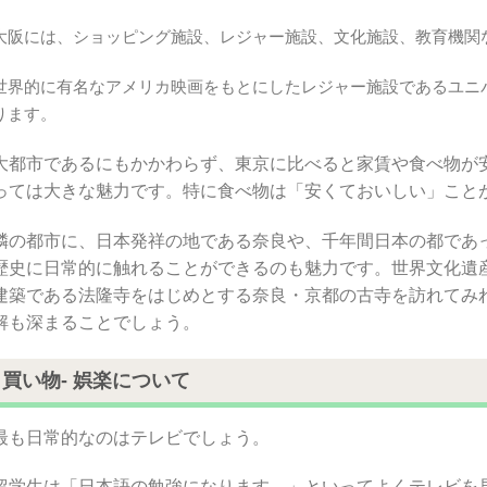
大阪には、ショッピング施設、レジャー施設、文化施設、教育機関
世界的に有名なアメリカ映画をもとにしたレジャー施設であるユニ
ります。
大都市であるにもかかわらず、東京に比べると家賃や食べ物が
っては大きな魅力です。特に食べ物は「安くておいしい」こと
隣の都市に、日本発祥の地である奈良や、千年間日本の都であ
歴史に日常的に触れることができるのも魅力です。世界文化遺
建築である法隆寺をはじめとする奈良・京都の古寺を訪れてみ
解も深まることでしょう。
買い物- 娯楽について
最も日常的なのはテレビでしょう。
留学生は「日本語の勉強になります。」といってよくテレビを