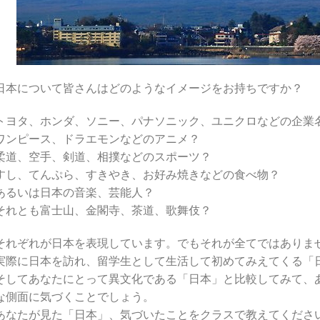
日本について皆さんはどのようなイメージをお持ちですか？
トヨタ、ホンダ、ソニー、パナソニック、ユニクロなどの企業
ワンピース、ドラエモンなどのアニメ？
柔道、空手、剣道、相撲などのスポーツ？
すし、てんぷら、すきやき、お好み焼きなどの食べ物？
あるいは日本の音楽、芸能人？
それとも富士山、金閣寺、茶道、歌舞伎？
それぞれが日本を表現しています。でもそれが全てではありま
実際に日本を訪れ、留学生として生活して初めてみえてくる「
そしてあなたにとって異文化である「日本」と比較してみて、
な側面に気づくことでしょう。
あなたが見た「日本」、気づいたことをクラスで教えてくださ