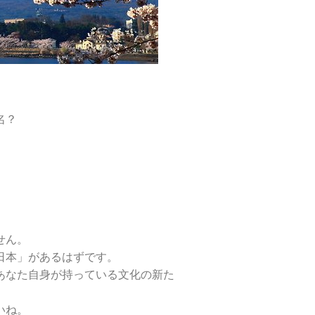
名？
せん。
日本」があるはずです。
あなた自身が持っている文化の新た
いね。